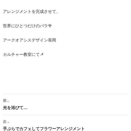
アレンジメントを完成させて、
世界にひとつだけのバラ🌹
アークオアシスデザイン長岡
カルチャー教室にて📌
投
前←
稿
光を浴びて…
ナ
次→
ビ
手ぶらでカフェしてフラワーアレンジメント