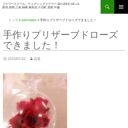
検
フラワースクール、ウェディングフラワー-花の店KE-SE-LA
新潟,長岡,三条,柏崎,南魚沼,十日町,見附,中越
索
コ
メインメ
ン
トップ
»
information
»
手作りプリザーブドローズできました！
ニュー
テ
手作りプリザーブドローズ
ン
ツ
できました！
へ
ス
2015/07/10
店長
キ
ッ
プ