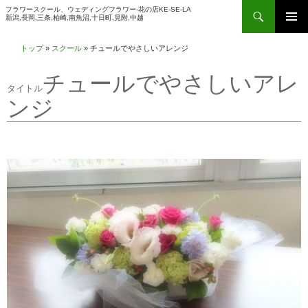
検
フラワースクール、ウェディングフラワー-花の店KE-SE-LA
新潟,長岡,三条,柏崎,南魚沼,十日町,見附,中越
索
コ
メインメ
ン
トップ
»
スクール
»
チュールでやさしいアレンジ
ニュー
テ
チュールでやさしいアレ
ン
ツ
ンジ
へ
ス
キ
ッ
プ