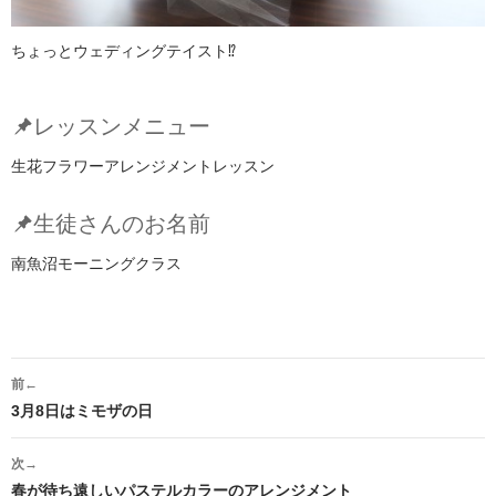
ちょっとウェディングテイスト⁉
レッスンメニュー
生花フラワーアレンジメントレッスン
生徒さんのお名前
南魚沼モーニングクラス
投
前←
稿
3月8日はミモザの日
ナ
次→
ビ
春が待ち遠しいパステルカラーのアレンジメント