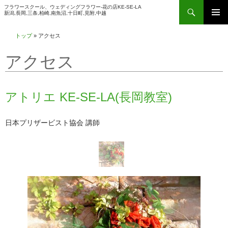
検
フラワースクール、ウェディングフラワー-花の店KE-SE-LA
新潟,長岡,三条,柏崎,南魚沼,十日町,見附,中越
索
コ
メインメ
ン
トップ
»
アクセス
ニュー
テ
アクセス
ン
ツ
へ
アトリエ KE-SE-LA(長岡教室)
ス
キ
日本プリザービスト協会 講師
ッ
プ