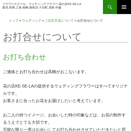
検
フラワースクール、ウェディングフラワー-花の店KE-SE-LA
新潟,長岡,三条,柏崎,南魚沼,十日町,見附,中越
索
コ
メインメ
ン
トップ
»
ウェディング
»
ご注文方法について
»
お打合せについて
ニュー
テ
お打合せについて
ン
ツ
へ
お打ち合わせ
ス
キ
ッ
ご連絡とお打ち合わせは高橋がおこないます。
プ
花の店KE-SE-LAの提供するウェディングフラワーはすべてオリジナ
ルです。
お客さまに合ったお花をお届けしたいと考えています。
お二人の持つイメージ、お会いした時の印象などは、お花の制作す
るうえでとても大切です。
可能な限り一度はお会いしてお打ち合わせさせていただきたいと思