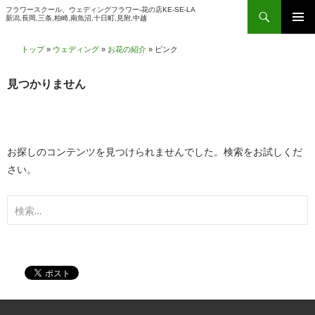
検
フラワースクール、ウェディングフラワー-花の店KE-SE-LA
新潟,長岡,三条,柏崎,南魚沼,十日町,見附,中越
索
コ
メインメ
ン
トップ
»
ウェディング
»
お花の紹介
»
ピンク
ニュー
テ
ン
見つかりません
ツ
へ
ス
お探しのコンテンツを見つけられませんでした。検索をお試しくだ
キ
さい。
ッ
プ
検
索: