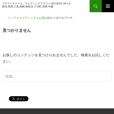
検
フラワースクール、ウェディングフラワー-花の店KE-SE-LA
新潟,長岡,三条,柏崎,南魚沼,十日町,見附,中越
索
コ
メインメ
ン
トップ
»
ウェディング
»
お花の紹介
»
ボールブーケ
ニュー
テ
ン
見つかりません
ツ
へ
ス
お探しのコンテンツを見つけられませんでした。検索をお試しくだ
キ
さい。
ッ
プ
検
索: