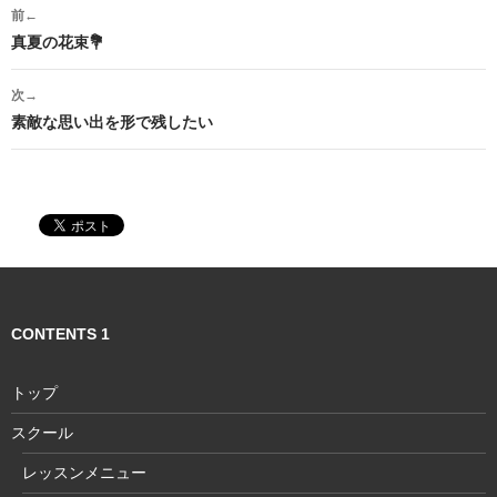
投
前←
稿
真夏の花束💐
ナ
次→
ビ
素敵な思い出を形で残したい
ゲ
ー
シ
ョ
ン
CONTENTS 1
トップ
スクール
レッスンメニュー