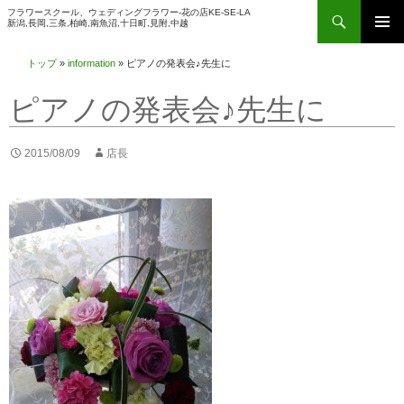
検
フラワースクール、ウェディングフラワー-花の店KE-SE-LA
新潟,長岡,三条,柏崎,南魚沼,十日町,見附,中越
索
コ
メインメ
ン
トップ
»
information
»
ピアノの発表会♪先生に
ニュー
テ
ピアノの発表会♪先生に
ン
ツ
へ
2015/08/09
店長
ス
キ
ッ
プ