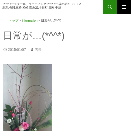
検
フラワースクール、ウェディングフラワー-花の店KE-SE-LA
新潟,長岡,三条,柏崎,南魚沼,十日町,見附,中越
索
コ
メインメ
ン
トップ
»
information
»
日常が…(*^^*)
ニュー
テ
日常が…(*^^*)
ン
ツ
へ
2015/01/07
店長
ス
キ
ッ
プ