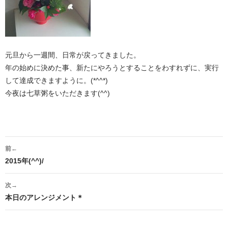
元旦から一週間、日常が戻ってきました。
年の始めに決めた事、新たにやろうとすることをわすれずに、実行
して達成できますように。(*^^*)
今夜は七草粥をいただきます(^^)
投
前←
稿
2015年(^^)/
ナ
次→
ビ
本日のアレンジメント＊
ゲ