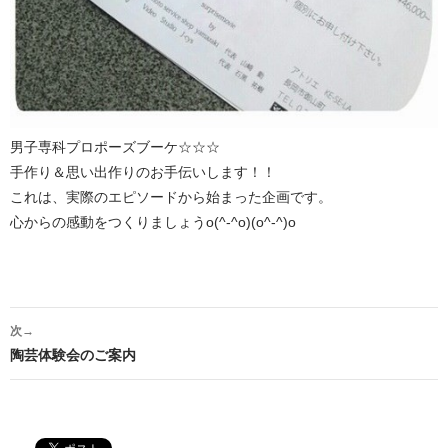
男子専科プロポーズブーケ☆☆☆
手作り＆思い出作りのお手伝いします！！
これは、実際のエピソードから始まった企画です。
心からの感動をつくりましょうo(^-^o)(o^-^)o
投
次→
稿
陶芸体験会のご案内
ナ
ビ