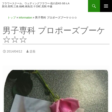
検
フラワースクール、ウェディングフラワー-花の店KE-SE-LA
新潟,長岡,三条,柏崎,南魚沼,十日町,見附,中越
索
コ
メインメ
ン
トップ
»
information
»
男子専科 プロポーズブーケ☆☆☆
ニュー
テ
男子専科 プロポーズブーケ
ン
ツ
☆☆☆
へ
ス
2014/04/12
店長
キ
ッ
プ