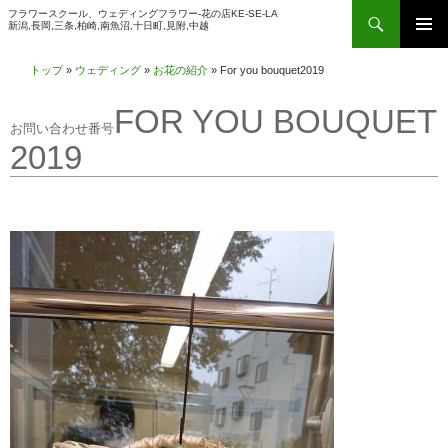
検
フラワースクール、ウェディングフラワー-花の店KE-SE-LA
新潟,長岡,三条,柏崎,南魚沼,十日町,見附,中越
索
コ
メインメ
ン
トップ
»
ウェディング
»
お花の紹介
»
For you bouquet2019
ニュー
テ
FOR YOU BOUQUET
ン
ツ
2019
へ
ス
キ
ッ
プ