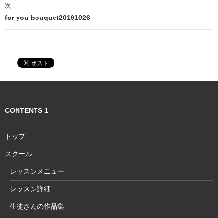
ナ
次→
ビ
for you bouquet20191026
ゲ
ー
シ
ョ
ン
CONTENTS 1
トップ
スクール
レッスンメニュー
レッスン詳細
生徒さんの作品集