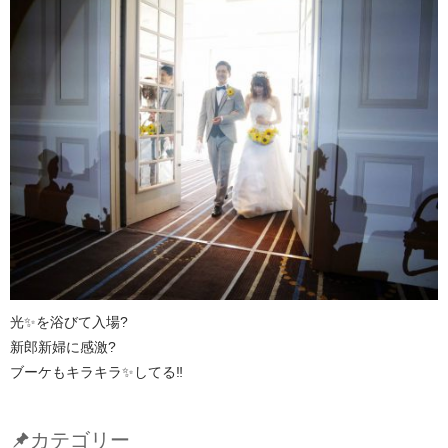
光✨を浴びて入場?
新郎新婦に感激?
ブーケもキラキラ✨してる‼️
カテゴリー