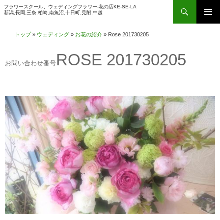
検
フラワースクール、ウェディングフラワー-花の店KE-SE-LA
新潟,長岡,三条,柏崎,南魚沼,十日町,見附,中越
索
コ
メインメ
ン
トップ
»
ウェディング
»
お花の紹介
»
Rose 201730205
ニュー
テ
ROSE 201730205
ン
ツ
へ
ス
キ
ッ
プ