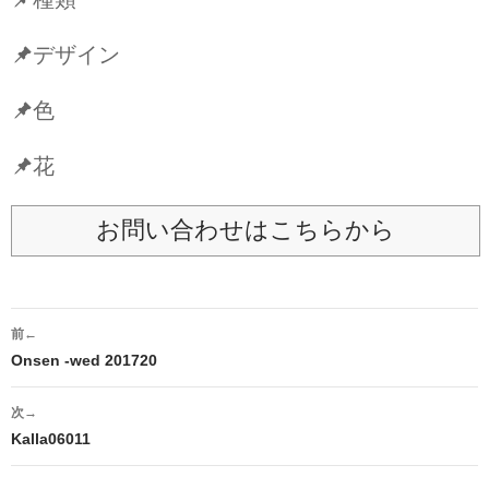
デザイン
色
花
お問い合わせはこちらから
投
前←
稿
Onsen -wed 201720
ナ
次→
ビ
Kalla06011
ゲ