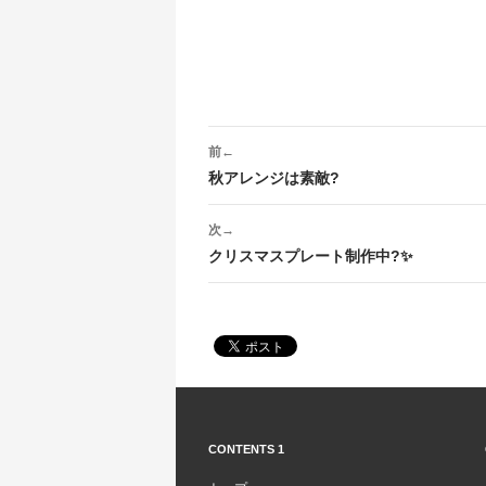
投
前←
稿
秋アレンジは素敵?
ナ
次→
ビ
クリスマスプレート制作中?✨
ゲ
ー
シ
ョ
ン
CONTENTS 1