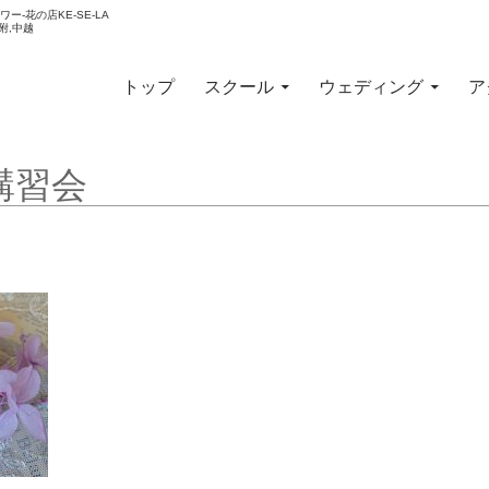
-花の店KE-SE-LA
附,中越
コンテンツへスキップ
トップ
スクール
ウェディング
ア
講習会