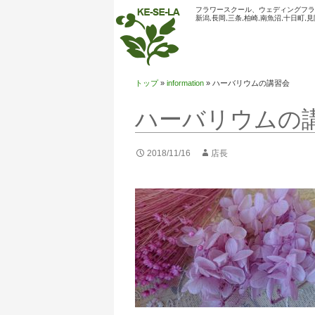
検
フラワースクール、ウェディングフラワー
新潟,長岡,三条,柏崎,南魚沼,十日町,見
索
トップ
»
information
»
ハーバリウムの講習会
ハーバリウムの
2018/11/16
店長